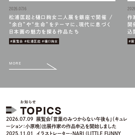
2026.07.16
2026
松浦匡起と樋口絢女二人展を銀座で開催 /
作
“余白”や“生命”をテーマに、現代に息づく
開
日本画の魅力を探る作品たち
込
#展覧会 #松浦匡起 #樋口絢女
#展
MORE
お知らせ
TOPICS
2026.07.09
展覧会「言葉のみつからない午後も」（キュレ
ーション：小原晩）出展作家の作品申込を開始しました
2025.11.01
イラストレーター・NARI (LITTLE FUNNY