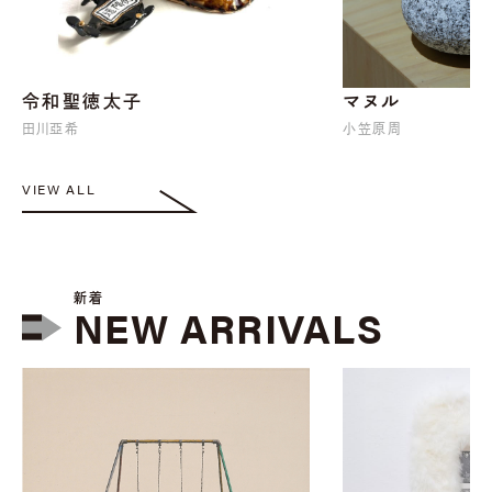
令和聖徳太子
マヌル
田川亞希
小笠原周
VIEW ALL
新着
NEW ARRIVALS